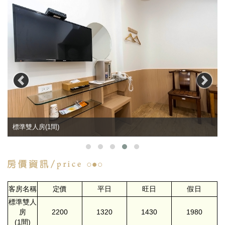
標準雙人房(1間)
客房名稱
定價
平日
旺日
假日
標準雙人
房
2200
1320
1430
1980
(1間)