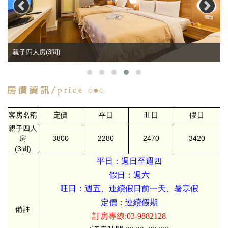
親子四人房(3間)
客房名稱
定價
平日
旺日
假日
親子四人
房
3800
2280
2470
3420
(3間)
平日：週日至週四
假日：週六
旺日：週五、連續假日前一天、暑寒假
定價：連續假期
備註
訂房專線:03-9882128