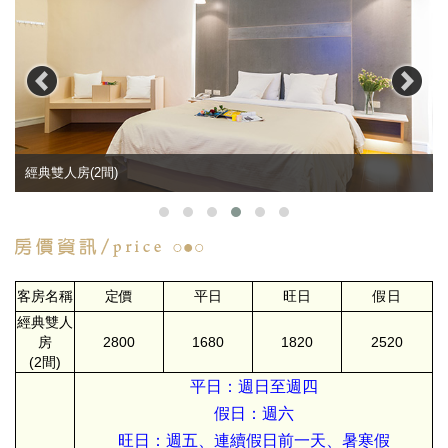
經典雙人房(2間)
客房名稱
定價
平日
旺日
假日
經典雙人
房
2800
1680
1820
2520
(2間)
平日：週日至週四
假日：週六
旺日：週五、連續假日前一天、暑寒假