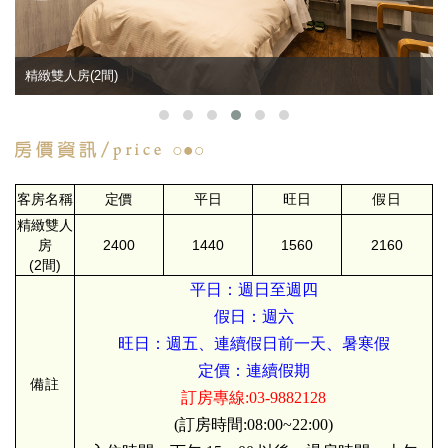
精緻雙人房(2間)
客房名稱
定價
平日
旺日
假日
精緻雙人
房
2400
1440
1560
2160
(2間)
平日：週日至週四
假日：週六
旺日：週五、連續假日前一天、暑寒假
定價：連續假期
備註
訂房專線:03-9882128
(訂房時間:08:00~22:00)