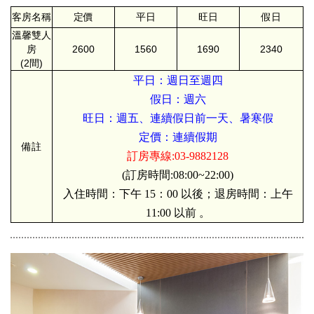
客房名稱
定價
平日
旺日
假日
溫馨雙人
房
2600
1560
1690
2340
(2間)
平日：週日至週四
假日：週六
旺日：週五、連續假日前一天、暑寒假
定價：連續假期
備註
訂房專線:03-9882128
(訂房時間:08:00~22:00)
入住時間：下午 15：00 以後；退房時間：上午
11:00 以前 。