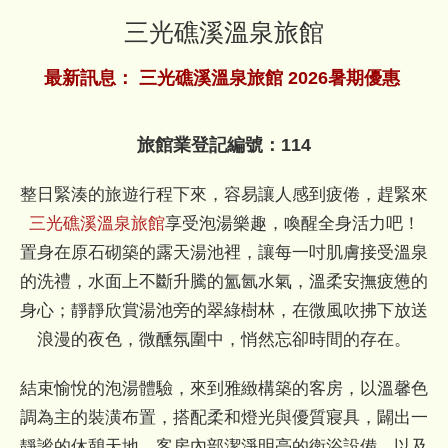
三光礁溪溫泉旅館
最新訊息：
三光礁溪溫泉旅館 2026暑期優惠
旅館業登記編號：114
整日緊湊的旅遊行程下來，容易讓人感到疲倦，趕緊來
三光礁溪溫泉旅館
享受泡湯樂趣，喚醒全身活力吧！
置身在原石砌築的露天湯池裡，讓每一吋肌膚接受溫泉
的洗禮，水面上不斷升騰的氳氤水氣，溫柔安撫疲憊的
身心；靜靜欣賞湯池旁的翠綠樹林，在微風吹拂下放送
浪漫的夜色，微醺氛圍中，悄然忘卻時間的存在。
結束愉悅的泡湯體驗，來到雅緻構築的客房，以溫馨色
調為主的裝潢布置，搭配柔和燈光與優質寢具，闢出一
靜謐的休憩天地，客房內部潔淨明亮的衛浴設備，以及