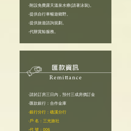
‧附設免費露天溫泉水療(請著泳裝)。
‧提供自行車暢遊鄉野。
‧提供旅遊諮詢規劃。
‧代辦賞鯨服務。
‧請於訂房三日內，預付三成房價訂金
‧匯款銀行：合作金庫
‧銀行分行：礁溪分行
‧戶 名：三光旅社
‧代 號：006